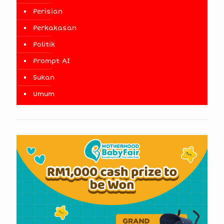
Perisian
Perkakasan
Politik
Prompt AI
Sukan
Umum