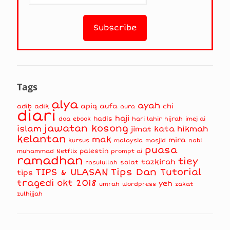
Tags
alya
ayah
apiq
aufa
chi
adib
adik
aura
diari
haji
hadis
doa
ebook
hari lahir
hijrah
imej ai
jawatan kosong
islam
kata hikmah
jimat
kelantan
mak
mira
kursus
masjid
nabi
malaysia
puasa
muhammad
palestin
Netflix
prompt ai
ramadhan
tiey
tazkirah
solat
rasulullah
TIPS & ULASAN
Tips Dan Tutorial
tips
tragedi okt 2018
yeh
umrah
wordpress
zakat
zulhijjah