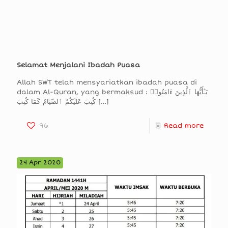
Selamat Menjalani Ibadah Puasa
Allah SWT telah mensyariatkan ibadah puasa di
dalam Al-Quran, yang bermaksud : يَـٰٓأَيُّهَا ٱلَّذِينَ ءَامَنُوا۟
كُتِبَ عَلَيْكُمُ ٱلصِّيَامُ كَمَا كُتِبَ
[…]
96
Read more
24 Apr 2020