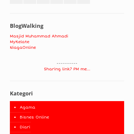
BlogWalking
Masjid Muhammad Ahmadi
MyKelate
NiagaOnline
----------
Sharing link? PM me...
Kategori
Agama
Bisnes Online
Diari