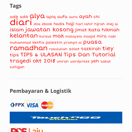
Tags
alya
ayah
apiq
aufa
chi
adib
adik
aura
diari
haji
hadis
doa
ebook
hari lahir
hijrah
imej ai
jawatan kosong
islam
kata hikmah
jimat
kelantan
mak
mira
kursus
masjid
nabi
malaysia
puasa
muhammad
palestin
Netflix
prompt ai
ramadhan
tiey
tazkirah
solat
rasulullah
TIPS & ULASAN
Tips Dan Tutorial
tips
tragedi okt 2018
yeh
umrah
wordpress
zakat
zulhijjah
Pembayaran & Logistik