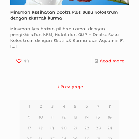
Minuman Kesihatan Dcolzz Plus Susu Kolostrum
dengan ekstrak kurma
Minuman kesihatan pilihan ramai dengan
pengiktirafan KKM, Halal dan GMP – Dcolzz Susu
Kolostrum dengan Ekstrak Kurma dan Aquamin F.
[…]
49
Read more
Prev page
1
2
3
4
5
6
7
8
9
10
11
12
13
14
15
16
17
18
19
20
21
22
23
24
25
26
27
28
29
30
31
32