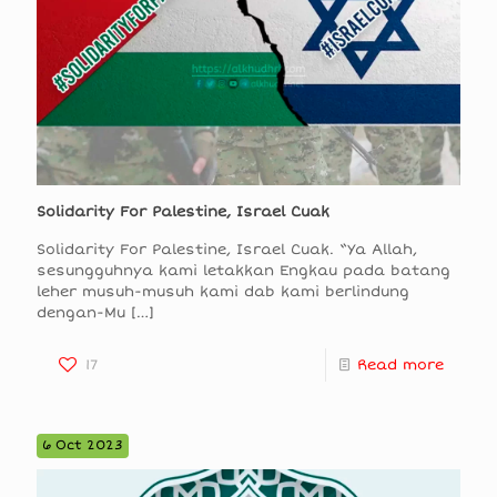
Solidarity For Palestine, Israel Cuak
Solidarity For Palestine, Israel Cuak. “Ya Allah,
sesungguhnya kami letakkan Engkau pada batang
leher musuh-musuh kami dab kami berlindung
dengan-Mu
[…]
17
Read more
6 Oct 2023