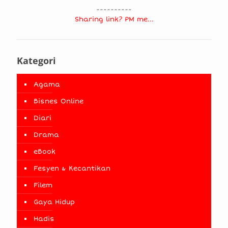
----------
Sharing link? PM me...
Kategori
Agama
Bisnes Online
Diari
Drama
eBook
Fesyen & Kecantikan
Filem
Gaya Hidup
Hadis