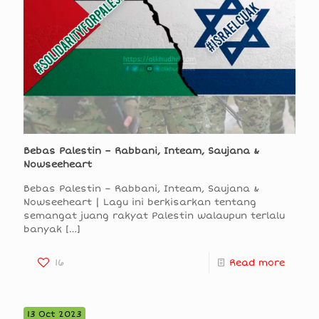
Bebas Palestin – Rabbani, Inteam, Saujana &
Nowseeheart
Bebas Palestin – Rabbani, Inteam, Saujana &
Nowseeheart | Lagu ini berkisarkan tentang
semangat juang rakyat Palestin walaupun terlalu
banyak
[…]
16
Read more
13 Oct 2023