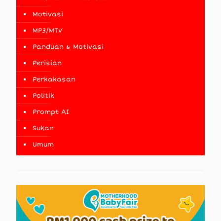
Motivasi
MP3/MTV
Panduan & Motivasi
Perisian
Perkakasan
Politik
Prompt AI
Sukan
Umum