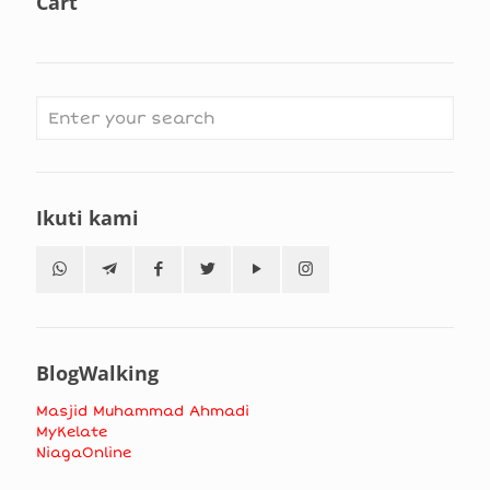
Cart
Ikuti kami
BlogWalking
Masjid Muhammad Ahmadi
MyKelate
NiagaOnline