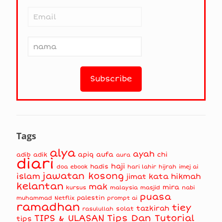
Tags
alya
ayah
apiq
aufa
chi
adib
adik
aura
diari
haji
hadis
doa
ebook
hari lahir
hijrah
imej ai
jawatan kosong
islam
kata hikmah
jimat
kelantan
mak
mira
kursus
masjid
nabi
malaysia
puasa
muhammad
palestin
Netflix
prompt ai
ramadhan
tiey
tazkirah
solat
rasulullah
TIPS & ULASAN
Tips Dan Tutorial
tips