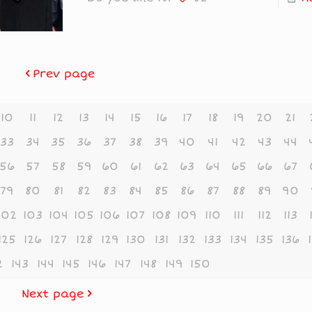
Prev page
10
11
12
13
14
15
16
17
18
19
20
21
33
34
35
36
37
38
39
40
41
42
43
44
56
57
58
59
60
61
62
63
64
65
66
67
79
80
81
82
83
84
85
86
87
88
89
90
102
103
104
105
106
107
108
109
110
111
112
113
125
126
127
128
129
130
131
132
133
134
135
136
2
143
144
145
146
147
148
149
150
Next page