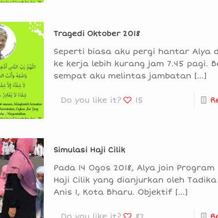
Tragedi Oktober 2018
Seperti biasa aku pergi hantar Alya 
ke kerja lebih kurang jam 7.45 pagi. 
sempat aku melintas jambatan
[…]
Do you like it?
15
R
Simulasi Haji Cilik
Pada 14 Ogos 2018, Alya join Program 
Haji Cilik yang dianjurkan oleh Tadik
Anis 1, Kota Bharu. Objektif
[…]
Do you like it?
82
R