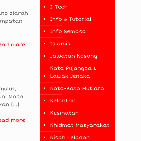
I-Tech
ang ziarah
Info & Tutorial
sempatan
Info Semasa
Islamik
ead more
Jawatan Kosong
Kata Pujangga &
Lawak Jenaka
Kata-Kata Mutiara
mulut,
un. Masa
Kelantan
kan
[…]
Kesihatan
ead more
Khidmat Masyarakat
Kisah Teladan