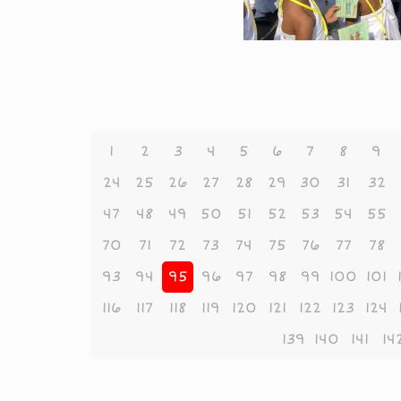
1
2
3
4
5
6
7
8
9
24
25
26
27
28
29
30
31
32
47
48
49
50
51
52
53
54
55
70
71
72
73
74
75
76
77
78
93
94
95
96
97
98
99
100
101
116
117
118
119
120
121
122
123
124
139
140
141
14