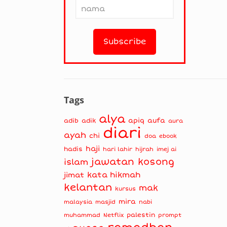
Tags
alya
apiq
aufa
adib
adik
aura
diari
ayah
chi
doa
ebook
haji
hadis
hari lahir
hijrah
imej ai
jawatan kosong
islam
kata hikmah
jimat
kelantan
mak
kursus
mira
masjid
nabi
malaysia
muhammad
palestin
Netflix
prompt