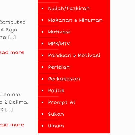
Kuliah/Tazkirah
Makanan & Minuman
 Computed
al Raja
Motivasi
ana
[…]
MP3/MTV
ead more
Panduan & Motivasi
Perisian
Perkakasan
Politik
ru dalam
d 2 Delima.
Prompt AI
ak
[…]
Sukan
ead more
Umum