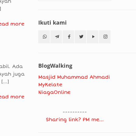
Ayah
]
Ikuti kami
ead more
BlogWalking
abil. Ada
Ayah juga
Masjid Muhammad Ahmadi
[…]
MyKelate
NiagaOnline
ead more
----------
Sharing link? PM me...