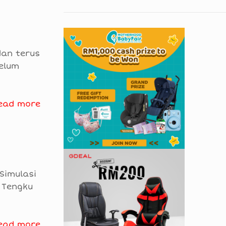
dan terus
Belum
ead more
Simulasi
a Tengku
ead more