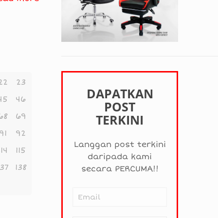
22
23
DAPATKAN
45
46
POST
68
69
TERKINI
91
92
Langgan post terkini
114
115
daripada kami
137
138
secara PERCUMA!!