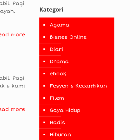
bil. Pagi
Kategori
 ayah.
Agama
ead more
Bisnes Online
Diari
Drama
eBook
bil. Pagi
Fesyen & Kecantikan
ak & kami
Filem
ead more
Gaya Hidup
Hadis
Hiburan