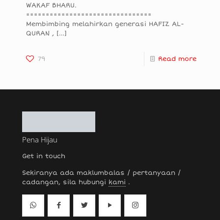
WAKAF BHARU.
================================
Membimbing melahirkan generasi HAFIZ AL-
QURAN ,
[…]
79
Read more
Pena Hijau
Get in touch
Sekiranya ada maklumbalas / pertanyaan /
cadangan, sila hubungi
kami
.