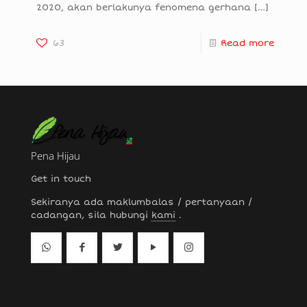
2020, akan berlakunya fenomena gerhana
[…]
63
Read more
Pena Hijau
Get in touch
Sekiranya ada maklumbalas / pertanyaan /
cadangan, sila hubungi
kami
.