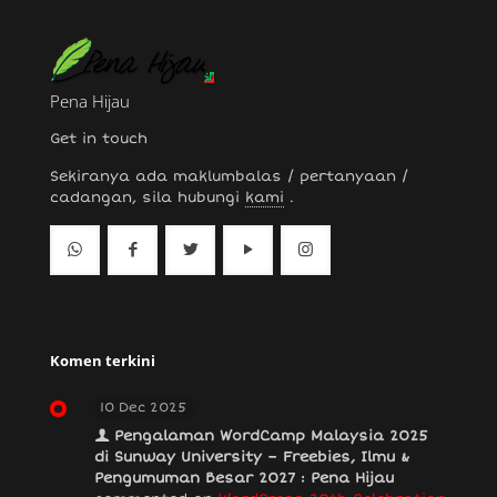
Pena Hijau
Get in touch
Sekiranya ada maklumbalas / pertanyaan /
cadangan, sila hubungi
kami
.
Komen terkini
10 Dec 2025
Pengalaman WordCamp Malaysia 2025
di Sunway University – Freebies, Ilmu &
Pengumuman Besar 2027 : Pena Hijau