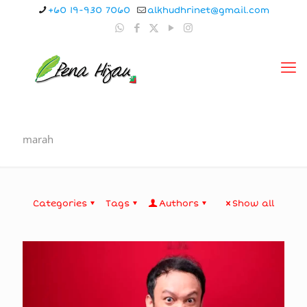
+60 19-930 7060
alkhudhrinet@gmail.com
marah
Categories
Tags
Authors
Show all