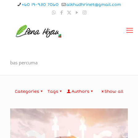
+60 19-930 7060
alkhudhrinet@gmail.com
bas percuma
Categories
Tags
Authors
Show all