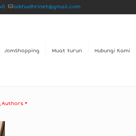
60
alkhudhrinet@gmail.com
JomShopping
Muat turun
Hubungi Kami
Authors