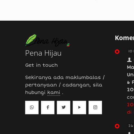
Komen
Pena Hijau
10
Get in touch
Ma
Un
Sekiranya ada maklumbalas /
& 
pertanyaan / cadangan, sila
20
hubungi
kami
.
co
20
di
26