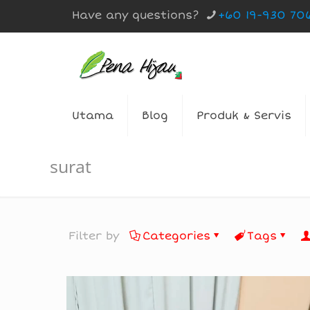
Have any questions?
+60 19-930 70
Utama
Blog
Produk & Servis
surat
Filter by
Categories
Tags