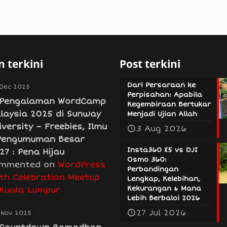
 terkini
Post terkini
Dari Persaraan ke
 Dec 2025
Perpisahan: Apabila
Pengalaman WordCamp
Kegembiraan Bertukar
laysia 2025 di Sunway
Menjadi Ujian Allah
iversity – Freebies, Ilmu
3 Aug 2026
Pengumuman Besar
Insta360 X5 vs DJI
27 : Pena Hijau
Osmo 360:
mmented on
WordPress
Perbandingan
th Celebration Meetup
Lengkap, Kelebihan,
Kekurangan & Mana
 Kuala Lumpur
Lebih Berbaloi 2026
27 Jul 2026
 Nov 2025