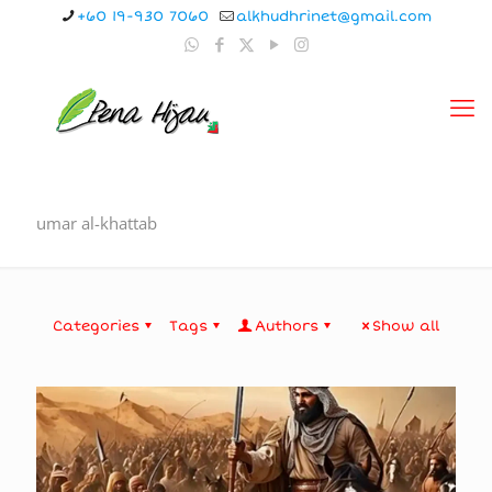
+60 19-930 7060
alkhudhrinet@gmail.com
umar al-khattab
Categories
Tags
Authors
Show all