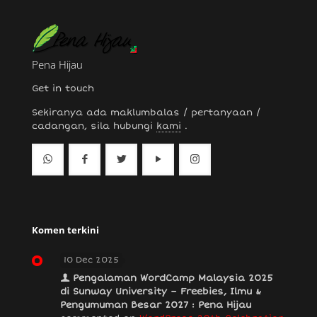
Pena Hijau
Get in touch
Sekiranya ada maklumbalas / pertanyaan /
cadangan, sila hubungi
kami
.
Komen terkini
10 Dec 2025
Pengalaman WordCamp Malaysia 2025
di Sunway University – Freebies, Ilmu &
Pengumuman Besar 2027 : Pena Hijau