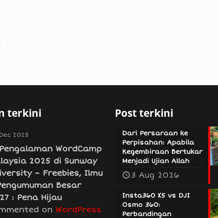
e
 terkini
Post terkini
Dari Persaraan ke
 Dec 2025
Perpisahan: Apabila
Pengalaman WordCamp
Kegembiraan Bertukar
laysia 2025 di Sunway
Menjadi Ujian Allah
iversity – Freebies, Ilmu
3 Aug 2026
Pengumuman Besar
Insta360 X5 vs DJI
27 : Pena Hijau
Osmo 360:
mmented on
WordPress
Perbandingan