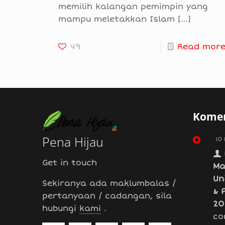
memilih kalangan pemimpin yang
mampu meletakkan Islam
[…]
49
Read mor
Komen
Pena Hijau
10
Get in touch
Ma
Un
Sekiranya ada maklumbalas /
& 
pertanyaan / cadangan, sila
20
hubungi
kami
.
co