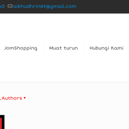
60
alkhudhrinet@gmail.com
JomShopping
Muat turun
Hubungi Kami
Authors