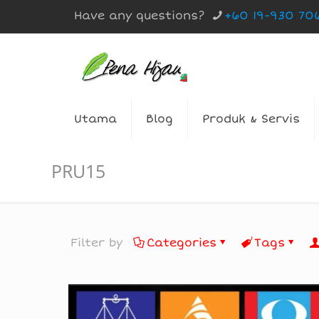
Have any questions?
+60 19-930 70
Utama
Blog
Produk & Servis
PRU15
Filter by
Categories
Tags