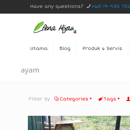
Have any questions?
+60 19-930 70
Utama
Blog
Produk & Servis
ayam
Filter by
Categories
Tags