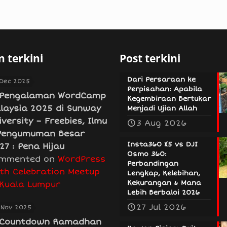
 terkini
Post terkini
Dari Persaraan ke
 Dec 2025
Perpisahan: Apabila
Pengalaman WordCamp
Kegembiraan Bertukar
laysia 2025 di Sunway
Menjadi Ujian Allah
iversity – Freebies, Ilmu
3 Aug 2026
Pengumuman Besar
Insta360 X5 vs DJI
27 : Pena Hijau
Osmo 360:
mmented on
WordPress
Perbandingan
th Celebration Meetup
Lengkap, Kelebihan,
Kekurangan & Mana
 Kuala Lumpur
Lebih Berbaloi 2026
27 Jul 2026
 Nov 2025
Countdown Ramadhan