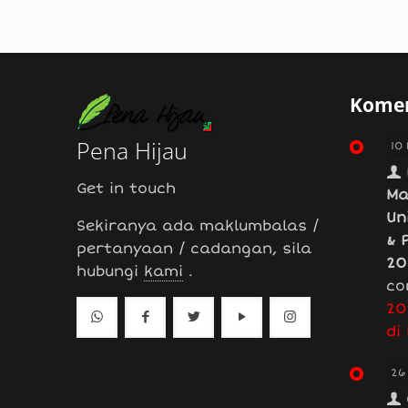
Komen
Pena Hijau
10
Get in touch
Ma
Un
Sekiranya ada maklumbalas /
& 
pertanyaan / cadangan, sila
20
hubungi
kami
.
co
20
di
26