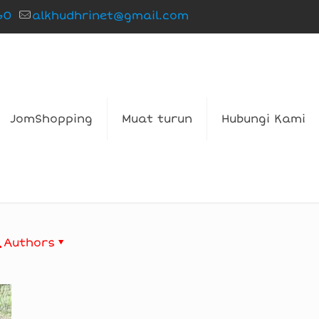
60
alkhudhrinet@gmail.com
JomShopping
Muat turun
Hubungi Kami
Authors