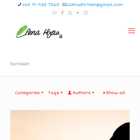
+60 19-930 7060
alkhudhrinet@gmail.com
kurniaan
Categories
Tags
Authors
Show all