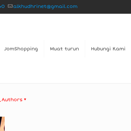
60
alkhudhrinet@gmail.com
JomShopping
Muat turun
Hubungi Kami
Authors