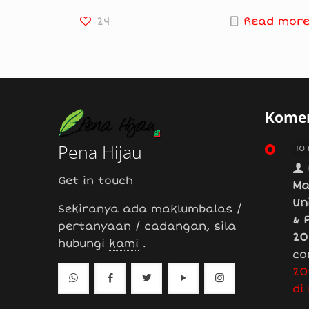
24
Read mor
Komen
Pena Hijau
10
Get in touch
Ma
Un
Sekiranya ada maklumbalas /
& 
pertanyaan / cadangan, sila
20
hubungi
kami
.
co
20
di