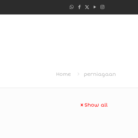
Home
perniagaan
Show all