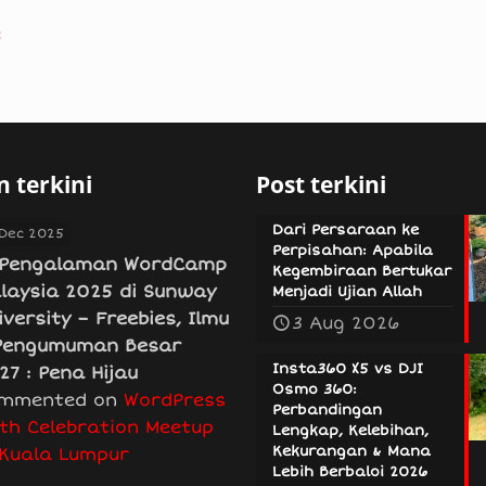
e
 terkini
Post terkini
Dari Persaraan ke
 Dec 2025
Perpisahan: Apabila
Pengalaman WordCamp
Kegembiraan Bertukar
laysia 2025 di Sunway
Menjadi Ujian Allah
iversity – Freebies, Ilmu
3 Aug 2026
Pengumuman Besar
Insta360 X5 vs DJI
27 : Pena Hijau
Osmo 360:
mmented on
WordPress
Perbandingan
th Celebration Meetup
Lengkap, Kelebihan,
Kekurangan & Mana
 Kuala Lumpur
Lebih Berbaloi 2026