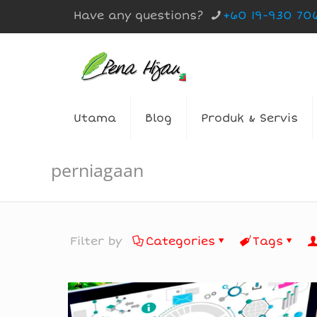
Have any questions?
+60 19-930 70
Utama
Blog
Produk & Servis
perniagaan
Filter by
Categories
Tags