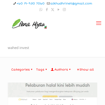
+60 19-930 7060
alkhudhrinet@gmail.com
wahed invest
Categories
Tags
Authors
Show all