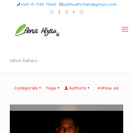
+60 19-930 7060
alkhudhrinet@gmail.com
tahun baharu
Categories
Tags
Authors
Show all