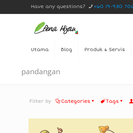
Have any questions?
+60 19-930 70
Utama
Blog
Produk & Servis
pandangan
Filter by
Categories
Tags