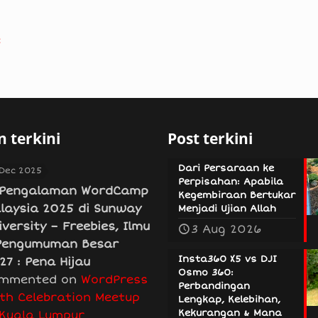
e
 terkini
Post terkini
Dari Persaraan ke
 Dec 2025
Perpisahan: Apabila
Pengalaman WordCamp
Kegembiraan Bertukar
laysia 2025 di Sunway
Menjadi Ujian Allah
iversity – Freebies, Ilmu
3 Aug 2026
Pengumuman Besar
Insta360 X5 vs DJI
27 : Pena Hijau
Osmo 360:
mmented on
WordPress
Perbandingan
th Celebration Meetup
Lengkap, Kelebihan,
Kekurangan & Mana
 Kuala Lumpur