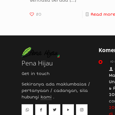
sentiasa berada
[…]
80
Read mor
Komen
Pena Hijau
10
Get in touch
Ma
Un
Sekiranya ada maklumbalas /
& 
pertanyaan / cadangan, sila
20
hubungi
kami
.
co
20
di