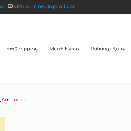
60
alkhudhrinet@gmail.com
JomShopping
Muat turun
Hubungi Kami
Authors