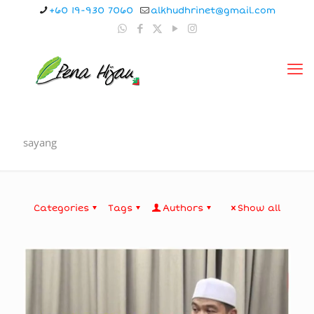
+60 19-930 7060
alkhudhrinet@gmail.com
sayang
Categories
Tags
Authors
Show all