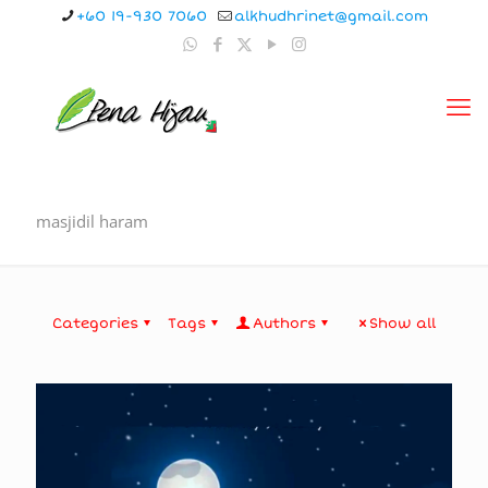
+60 19-930 7060
alkhudhrinet@gmail.com
masjidil haram
Categories
Tags
Authors
Show all