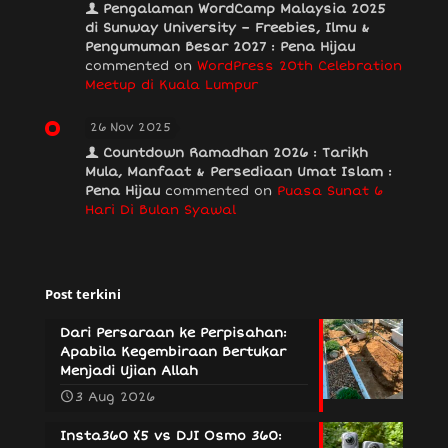
Pengalaman WordCamp Malaysia 2025
di Sunway University – Freebies, Ilmu &
Pengumuman Besar 2027 : Pena Hijau
commented on
WordPress 20th Celebration
Meetup di Kuala Lumpur
26 Nov 2025
Countdown Ramadhan 2026 : Tarikh
Mula, Manfaat & Persediaan Umat Islam :
Pena Hijau
commented on
Puasa Sunat 6
Hari Di Bulan Syawal
Post terkini
Dari Persaraan ke Perpisahan:
Apabila Kegembiraan Bertukar
Menjadi Ujian Allah
3 Aug 2026
Insta360 X5 vs DJI Osmo 360: