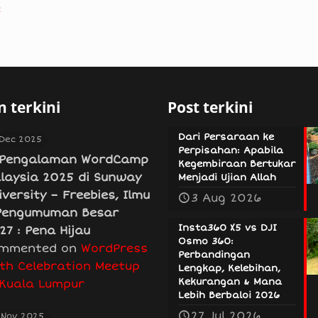
e
 terkini
Post terkini
Dari Persaraan ke
 Dec 2025
Perpisahan: Apabila
Pengalaman WordCamp
Kegembiraan Bertukar
laysia 2025 di Sunway
Menjadi Ujian Allah
iversity – Freebies, Ilmu
3 Aug 2026
Pengumuman Besar
Insta360 X5 vs DJI
27 : Pena Hijau
Osmo 360:
mmented on
WordPress
Perbandingan
th Celebration Meetup
Lengkap, Kelebihan,
Kekurangan & Mana
 Kuala Lumpur
Lebih Berbaloi 2026
27 Jul 2026
 Nov 2025