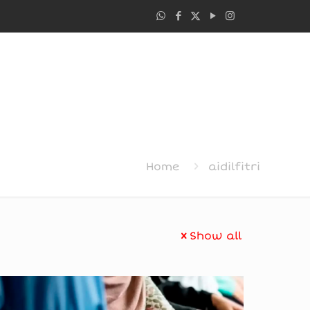
Home
aidilfitri
Show all