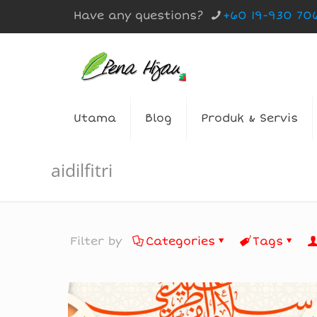
Have any questions?
+60 19-930 70
Utama
Blog
Produk & Servis
aidilfitri
Filter by
Categories
Tags