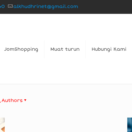
60
alkhudhrinet@gmail.com
JomShopping
Muat turun
Hubungi Kami
Authors