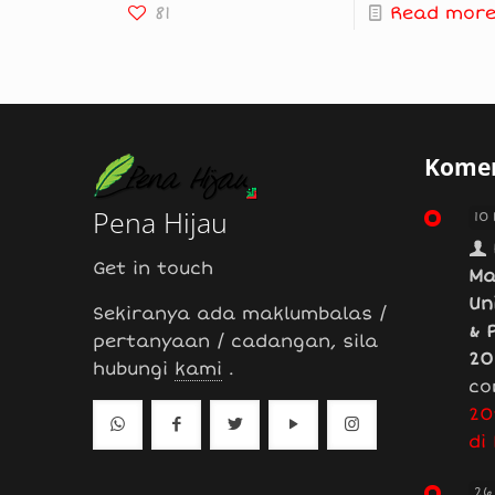
81
Read mor
Komen
Pena Hijau
10
Get in touch
Ma
Un
Sekiranya ada maklumbalas /
& 
pertanyaan / cadangan, sila
20
hubungi
kami
.
co
20
di
26