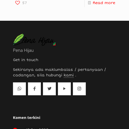
57
Read more
Pena Hijau
Get in touch
Sekiranya ada maklumbalas / pertanyaan /
cadangan, sila hubungi
kami
.
Komen terkini