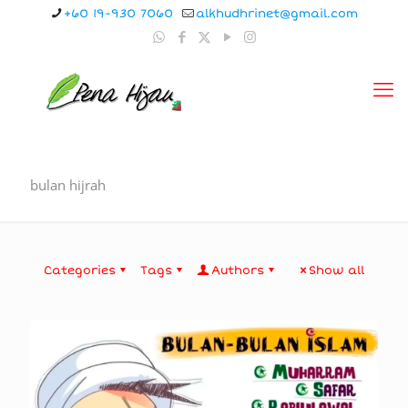
+60 19-930 7060
alkhudhrinet@gmail.com
bulan hijrah
Categories
Tags
Authors
Show all