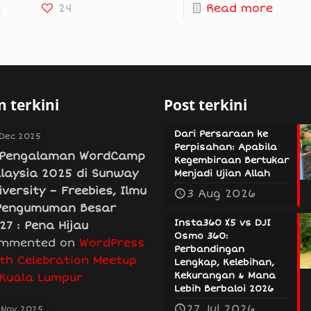
e
24
Read more
 terkini
Post terkini
Dari Persaraan ke
 Dec 2025
Perpisahan: Apabila
Pengalaman WordCamp
Kegembiraan Bertukar
laysia 2025 di Sunway
Menjadi Ujian Allah
iversity – Freebies, Ilmu
3 Aug 2026
Pengumuman Besar
Insta360 X5 vs DJI
27 : Pena Hijau
Osmo 360:
mmented on
WordPress
Perbandingan
th Celebration Meetup
Lengkap, Kelebihan,
Kekurangan & Mana
 Kuala Lumpur
Lebih Berbaloi 2026
27 Jul 2026
 Nov 2025