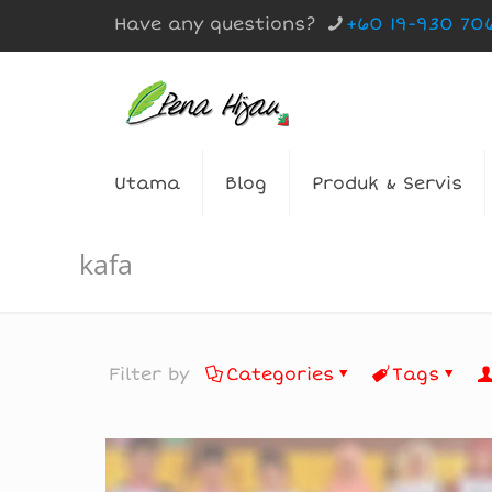
Have any questions?
+60 19-930 70
Utama
Blog
Produk & Servis
kafa
Filter by
Categories
Tags