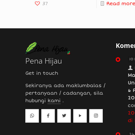
37
Read mor
Komen
Pena Hijau
10
Get in touch
Ma
Un
Sekiranya ada maklumbalas /
& 
pertanyaan / cadangan, sila
20
hubungi
kami
.
co
20
di
26