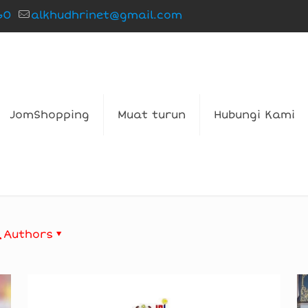
60
alkhudhrinet@gmail.com
JomShopping
Muat turun
Hubungi Kami
Authors