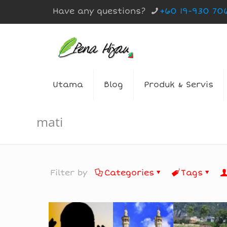
Have any questions?
+60 19-930 70
Utama
Blog
Produk & Servis
mati
Filter by
Categories
Tags