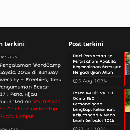
 terkini
Post terkini
Dari Persaraan ke
 Dec 2025
Perpisahan: Apabila
Pengalaman WordCamp
Kegembiraan Bertukar
laysia 2025 di Sunway
Menjadi Ujian Allah
iversity – Freebies, Ilmu
3 Aug 2026
Pengumuman Besar
Insta360 X5 vs DJI
27 : Pena Hijau
Osmo 360:
mmented on
WordPress
Perbandingan
th Celebration Meetup
Lengkap, Kelebihan,
Kekurangan & Mana
 Kuala Lumpur
Lebih Berbaloi 2026
27 Jul 2026
 Nov 2025