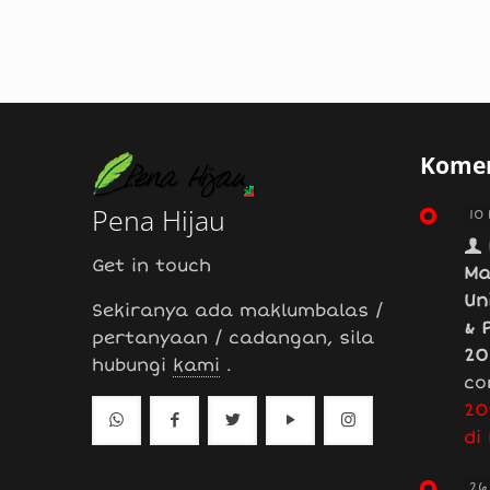
Komen
Pena Hijau
10
Get in touch
Ma
Un
Sekiranya ada maklumbalas /
& 
pertanyaan / cadangan, sila
20
hubungi
kami
.
co
20
di
26