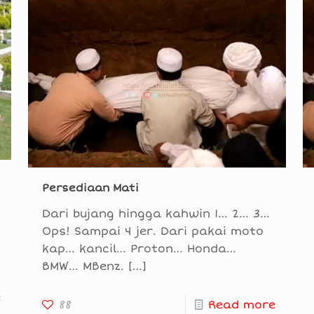
Persediaan Mati
Dari bujang hingga kahwin 1… 2… 3…
Ops! Sampai 4 jer. Dari pakai moto
kap… kancil… Proton… Honda…
BMW… MBenz.
[…]
e
88
Read more