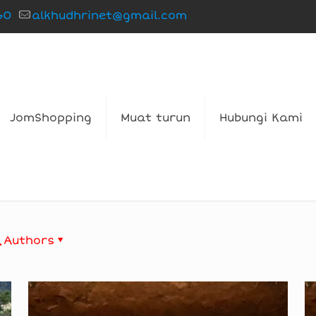
60
alkhudhrinet@gmail.com
JomShopping
Muat turun
Hubungi Kami
Authors