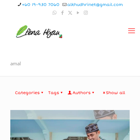
+60 19-930 7060
alkhudhrinet@gmail.com
amal
Categories
Tags
Authors
Show all