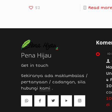
52
Read mor
Komen
Pena Hijau
10
Get in touch
Ma
Un
Sekiranya ada maklumbalas /
& 
pertanyaan / cadangan, sila
20
hubungi
kami
.
co
20
di