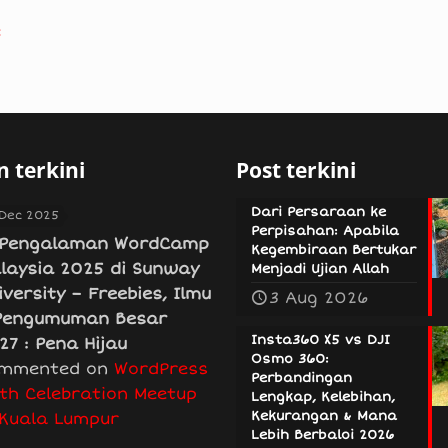
e
 terkini
Post terkini
Dari Persaraan ke
 Dec 2025
Perpisahan: Apabila
Pengalaman WordCamp
Kegembiraan Bertukar
laysia 2025 di Sunway
Menjadi Ujian Allah
iversity – Freebies, Ilmu
3 Aug 2026
Pengumuman Besar
Insta360 X5 vs DJI
27 : Pena Hijau
Osmo 360:
mmented on
WordPress
Perbandingan
th Celebration Meetup
Lengkap, Kelebihan,
Kekurangan & Mana
 Kuala Lumpur
Lebih Berbaloi 2026