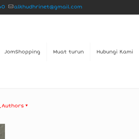
60
alkhudhrinet@gmail.com
JomShopping
Muat turun
Hubungi Kami
Authors