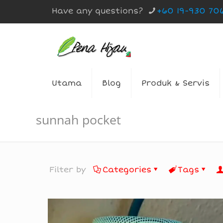
Have any questions?
+60 19-930 70
Utama
Blog
Produk & Servis
sunnah pocket
Filter by
Categories
Tags