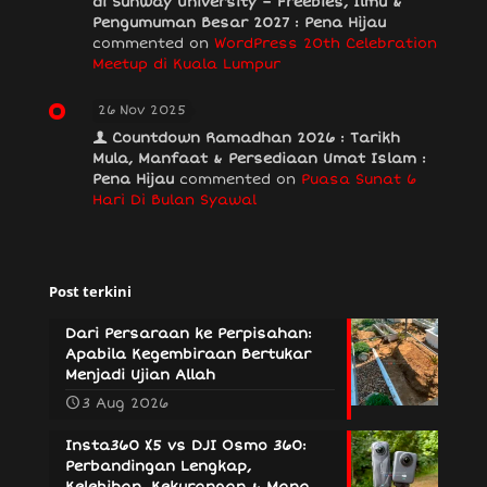
di Sunway University – Freebies, Ilmu &
Pengumuman Besar 2027 : Pena Hijau
commented on
WordPress 20th Celebration
Meetup di Kuala Lumpur
26 Nov 2025
Countdown Ramadhan 2026 : Tarikh
Mula, Manfaat & Persediaan Umat Islam :
Pena Hijau
commented on
Puasa Sunat 6
Hari Di Bulan Syawal
Post terkini
Dari Persaraan ke Perpisahan:
Apabila Kegembiraan Bertukar
Menjadi Ujian Allah
3 Aug 2026
Insta360 X5 vs DJI Osmo 360:
Perbandingan Lengkap,
Kelebihan, Kekurangan & Mana