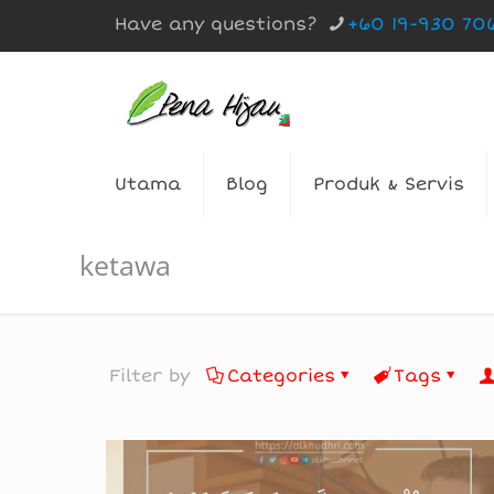
Have any questions?
+60 19-930 70
Utama
Blog
Produk & Servis
ketawa
Filter by
Categories
Tags