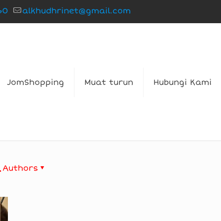
60
alkhudhrinet@gmail.com
JomShopping
Muat turun
Hubungi Kami
Authors