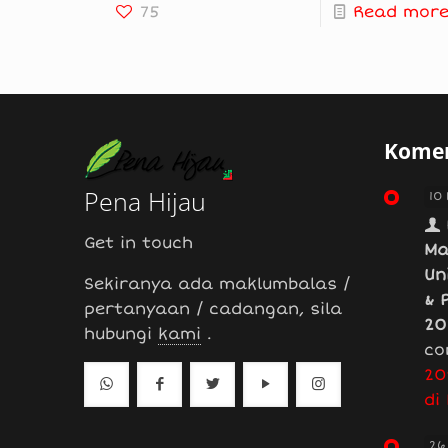
75
Read mor
Komen
Pena Hijau
10
Get in touch
Ma
Un
Sekiranya ada maklumbalas /
& 
pertanyaan / cadangan, sila
20
hubungi
kami
.
co
20
di
26