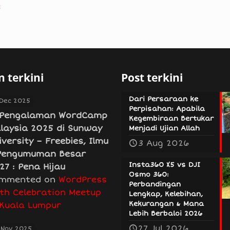
e
 terkini
Post terkini
Dari Persaraan ke
 Dec 2025
Perpisahan: Apabila
Pengalaman WordCamp
Kegembiraan Bertukar
laysia 2025 di Sunway
Menjadi Ujian Allah
iversity – Freebies, Ilmu
3 Aug 2026
Pengumuman Besar
Insta360 X5 vs DJI
27 : Pena Hijau
Osmo 360:
mmented on
WordPress
Perbandingan
th Celebration Meetup
Lengkap, Kelebihan,
Kekurangan & Mana
 Kuala Lumpur
Lebih Berbaloi 2026
27 Jul 2026
 Nov 2025