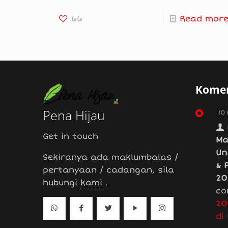
66
Read mor
Komen
Pena Hijau
10
Get in touch
Ma
Un
Sekiranya ada maklumbalas /
& 
pertanyaan / cadangan, sila
20
hubungi
kami
.
co
20
di