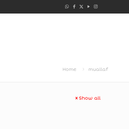
Home
muallaf
Show all