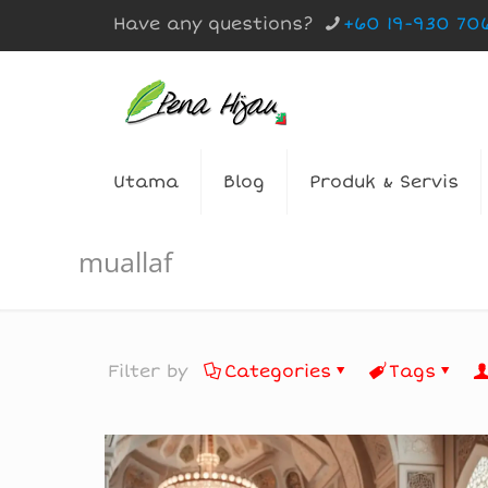
Have any questions?
+60 19-930 70
Utama
Blog
Produk & Servis
muallaf
Filter by
Categories
Tags