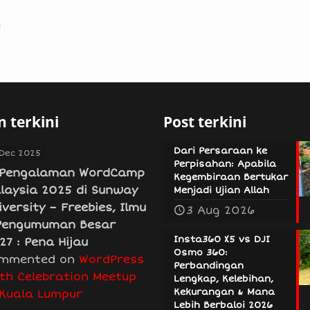
e
 terkini
Post terkini
Dari Persaraan ke
 Dec 2025
Perpisahan: Apabila
Pengalaman WordCamp
Kegembiraan Bertukar
laysia 2025 di Sunway
Menjadi Ujian Allah
iversity – Freebies, Ilmu
3 Aug 2026
Pengumuman Besar
Insta360 X5 vs DJI
27 : Pena Hijau
Osmo 360:
mmented on
WordPress
Perbandingan
th Celebration Meetup
Lengkap, Kelebihan,
Kekurangan & Mana
 Kuala Lumpur
Lebih Berbaloi 2026