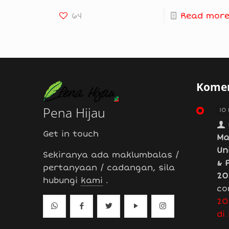
64
Read mor
Komen
Pena Hijau
10
Get in touch
Ma
Un
Sekiranya ada maklumbalas /
& 
pertanyaan / cadangan, sila
20
hubungi
kami
.
co
20
di