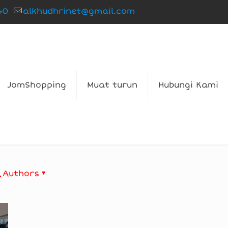
60
alkhudhrinet@gmail.com
JomShopping
Muat turun
Hubungi Kami
Authors