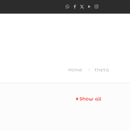
Home
theta
Show all