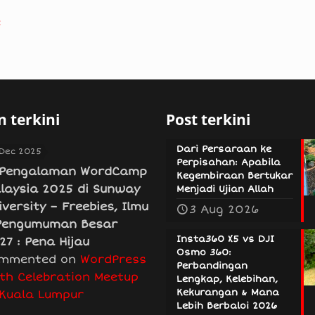
e
 terkini
Post terkini
Dari Persaraan ke
 Dec 2025
Perpisahan: Apabila
Pengalaman WordCamp
Kegembiraan Bertukar
laysia 2025 di Sunway
Menjadi Ujian Allah
iversity – Freebies, Ilmu
3 Aug 2026
Pengumuman Besar
Insta360 X5 vs DJI
27 : Pena Hijau
Osmo 360:
mmented on
WordPress
Perbandingan
th Celebration Meetup
Lengkap, Kelebihan,
Kekurangan & Mana
 Kuala Lumpur
Lebih Berbaloi 2026