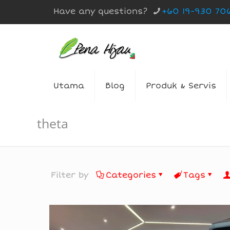
Have any questions?
+60 19-930 70
Utama
Blog
Produk & Servis
theta
Filter by
Categories
Tags