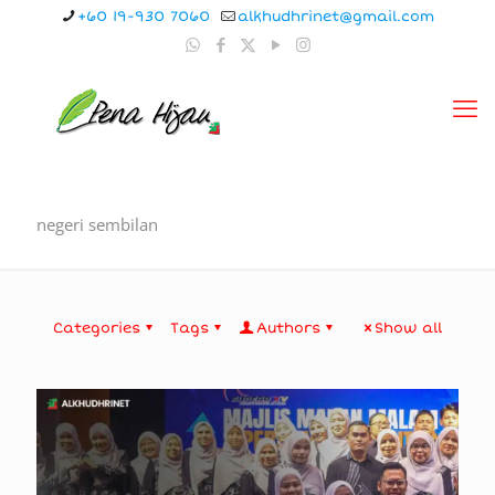
+60 19-930 7060
alkhudhrinet@gmail.com
negeri sembilan
Categories
Tags
Authors
Show all