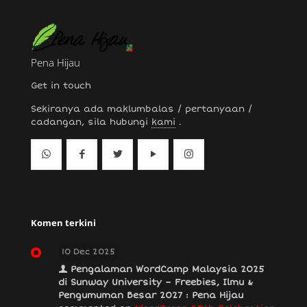
Pena Hijau
Get in touch
Sekiranya ada maklumbalas / pertanyaan /
cadangan, sila hubungi
kami
.
Komen terkini
10 Dec 2025
Pengalaman WordCamp Malaysia 2025
di Sunway University – Freebies, Ilmu &
Pengumuman Besar 2027 : Pena Hijau