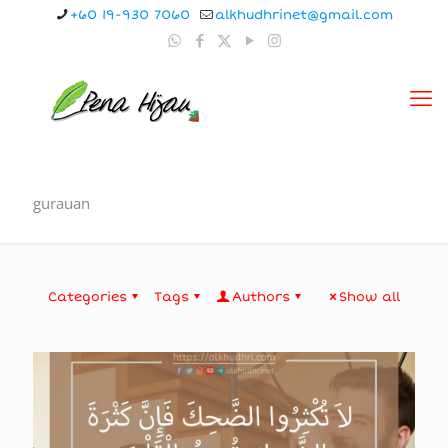
+60 19-930 7060
alkhudhrinet@gmail.com
gurauan
Categories
Tags
Authors
Show all