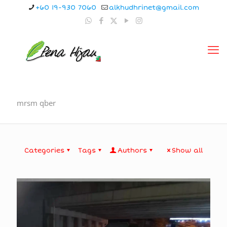
+60 19-930 7060
alkhudhrinet@gmail.com
mrsm qber
Categories
Tags
Authors
Show all