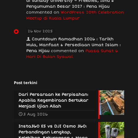
di Sunway University – Freebies, Ilmu &
Pengumuman Besar 2027 : Pena Hijau
commented on
WordPress 20th Celebration
Meetup di Kuala Lumpur
26 Nov 2025
Countdown Ramadhan 2026 : Tarikh
Mula, Manfaat & Persediaan Umat Islam :
Pena Hijau
commented on
Puasa Sunat 6
Hari Di Bulan Syawal
Post terkini
Dari Persaraan ke Perpisahan:
Apabila Kegembiraan Bertukar
Menjadi Ujian Allah
3 Aug 2026
Insta360 X5 vs DJI Osmo 360:
Perbandingan Lengkap,
Kelebihan, Kekurangan & Mana