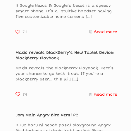
1) Google Nexus 3: Google’s Nexus is a speedy
smart phone. It’s a intuitive handset having
five customizable home screens
[…]
74
Read more
Maxis reveals BlackBerry’s New Tablet Device:
BlackBerry PlayBook
Maxis reveals the BlackBerry PlayBook. Here’s
your chance to go test it out. If you’re a
BlackBerry user… this will
[…]
84
Read more
Jom Main Angry Bird Versi PC
11 Jun baru ni heboh pasal playground Angry
Bird terbesar di dunia kat Low Yat Plaza,