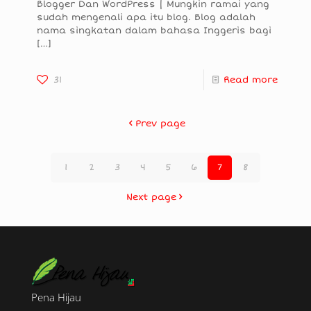
Blogger Dan WordPress | Mungkin ramai yang
sudah mengenali apa itu blog. Blog adalah
nama singkatan dalam bahasa Inggeris bagi
[…]
31
Read more
Prev page
1
2
3
4
5
6
7
8
Next page
Pena Hijau