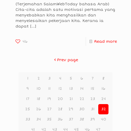
(Terjemahan SalamWebToday bahasa Arab)
Cita-cita adalah satu motivasi pertama yang
menyebabkan kita menghasilkan dan
menyelesaikan pekerjaan kita. Kerana ia
dapat
[…]
46
Read more
Prev page
1
2
3
4
5
6
7
8
9
10
11
12
13
14
15
16
17
18
19
20
21
22
23
24
25
26
27
28
29
30
31
32
33
34
35
36
37
38
39
40
41
42
43
44
45
46
47