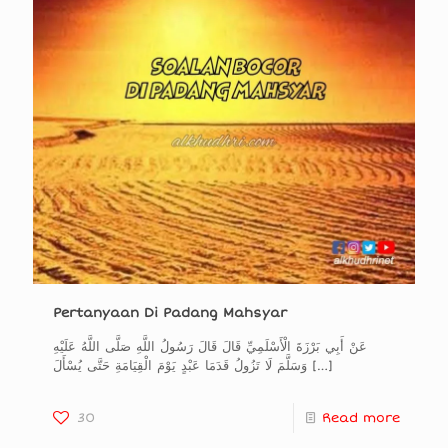
Pertanyaan Di Padang Mahsyar
عَنْ أَبِي بَرْزَةَ الْأَسْلَمِيِّ قَالَ قَالَ رَسُولُ اللَّهِ صَلَّى اللَّهُ عَلَيْهِ
وَسَلَّمَ لَا تَزُولُ قَدَمَا عَبْدٍ يَوْمَ الْقِيَامَةِ حَتَّى يُسْأَلَ
[…]
30
Read more