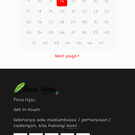
9
10
11
12
13
14
15
16
17
18
19
20
21
22
23
24
25
26
27
28
29
30
31
32
33
34
35
36
37
38
39
40
41
42
43
44
45
46
47
Next page
Pena Hijau
Get in touch
Sekiranya ada maklumbalas / pertanyaan /
cadangan, sila hubungi
kami
.