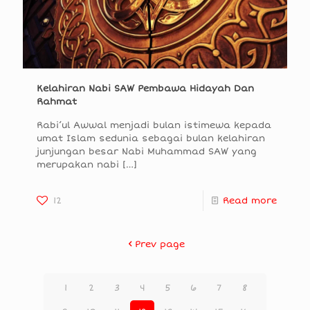
Kelahiran Nabi SAW Pembawa Hidayah Dan
Rahmat
Rabi’ul Awwal menjadi bulan istimewa kepada
umat Islam sedunia sebagai bulan kelahiran
junjungan besar Nabi Muhammad SAW yang
merupakan nabi
[…]
12
Read more
Prev page
1
2
3
4
5
6
7
8