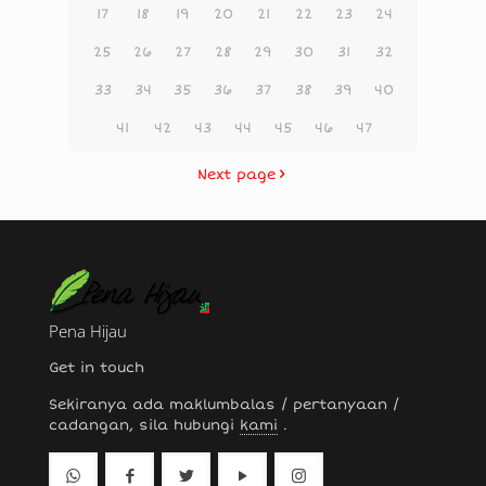
17
18
19
20
21
22
23
24
25
26
27
28
29
30
31
32
33
34
35
36
37
38
39
40
41
42
43
44
45
46
47
Next page
Pena Hijau
Get in touch
Sekiranya ada maklumbalas / pertanyaan /
cadangan, sila hubungi
kami
.