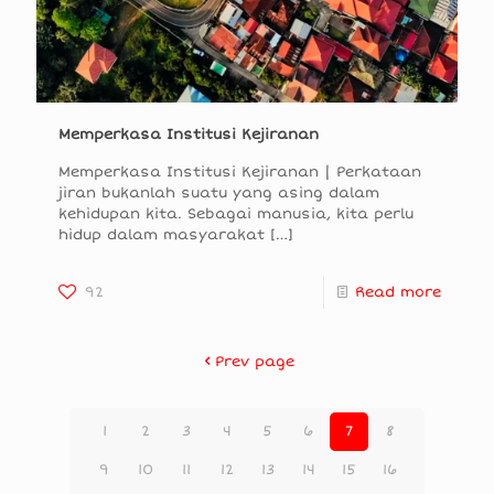
Memperkasa Institusi Kejiranan
Memperkasa Institusi Kejiranan | Perkataan
jiran bukanlah suatu yang asing dalam
kehidupan kita. Sebagai manusia, kita perlu
hidup dalam masyarakat
[…]
92
Read more
Prev page
1
2
3
4
5
6
7
8
9
10
11
12
13
14
15
16