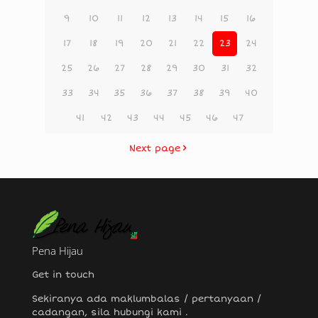
9
10
11
12
13
14
15
16
17
18
19
20
21
22
23
24
25
26
27
28
29
30
31
32
33
34
35
36
37
38
39
40
41
42
43
44
45
46
47
Next page
Pena Hijau
Get in touch
Sekiranya ada maklumbalas / pertanyaan /
cadangan, sila hubungi
kami
.