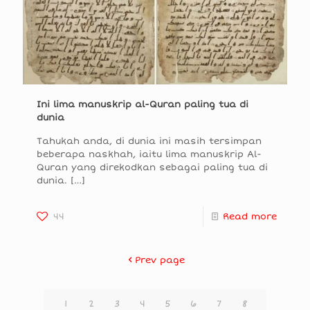
Ini lima manuskrip al-Quran paling tua di
dunia
Tahukah anda, di dunia ini masih tersimpan
beberapa naskhah, iaitu lima manuskrip Al-
Quran yang direkodkan sebagai paling tua di
dunia.
[…]
44
Read more
Prev page
1
2
3
4
5
6
7
8