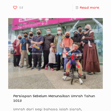
58
Read more
Persiapan Sebelum Menunaikan Umrah Tahun
2023
Umrah dari segi bahasa ialah ziarah,