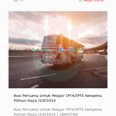
82
Read more
Bas Percuma Untuk Pelajar IPTA/IPTS Sempena
Pilihan Raya 12/8/2023
Bas Percuma Untuk Pelajar IPTA/IPTS Sempena
Pilihan Raya 12/8/2023 | JEMPUTAN